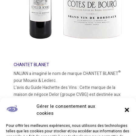
CHANTET BLANET
®
NALIAN a imaginé le nom de marque CHANTET BLANET
pour Moueix & Leclerc.
L’avis du Guide Hachette des Vins : Cette marque de la
maison de négoce Delor (groupe CVBG) est destinée aux
centres Leclerc. Ce millésime se révèle très réussi, tant
Gérer le consentement aux
par sa couleur rubis limpide et brillant, que par son nez de
cookies
fruits confits mêlant des notes grillées et du moka. La
bouche, d’abord aimable et souple, évolue vers une
Pour offrir les meilleures expériences, nous utilisons des technologies
structure bien charpentée et équilibrée. La finale
telles que les cookies pour stocker et/ou accéder aux informations des