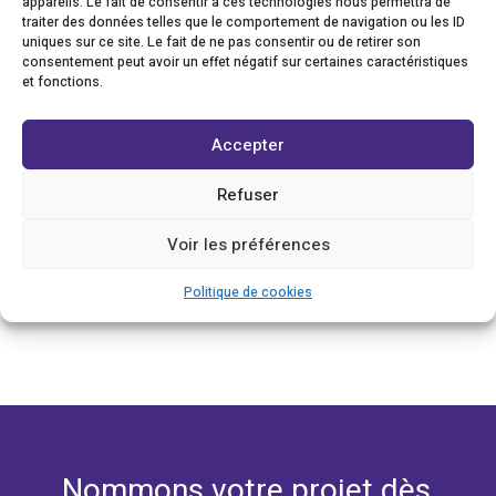
savoureuse et persistante engage à servir cette bouteille
appareils. Le fait de consentir à ces technologies nous permettra de
traiter des données telles que le comportement de navigation ou les ID
un dimanche de fête familiale autour d’un gigot d’agneau.
uniques sur ce site. Le fait de ne pas consentir ou de retirer son
consentement peut avoir un effet négatif sur certaines caractéristiques
CLIENT
et fonctions.
Moueix & Leclerc
Accepter
ZONES D’EXPERTISE
Création de noms de marque, Story naming, Analyse
Refuser
sémio-marketing, France, Produits,
Voir les préférences
←
FOZIRÉTIC
AKLEA
→
Politique de cookies
Nommons votre projet dès