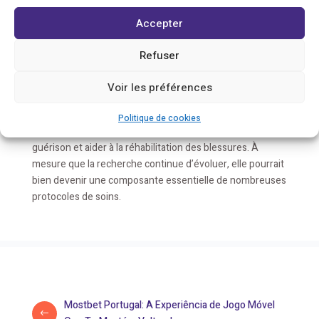
dans le traitement des blessures, que ce soit dans le
Accepter
domaine sportif ou dans la récupération post-chirurgicale.
Des études ont indiqué que les patients qui reçoivent des
Refuser
injections d’hormone de croissance pourraient connaître
une amélioration significative de la vitesse de guérison de
Voir les préférences
leurs blessures.
En conclusion, l’hormone de croissance représente une
Politique de cookies
avenue prometteuse pour améliorer le processus de
guérison et aider à la réhabilitation des blessures. À
mesure que la recherche continue d’évoluer, elle pourrait
bien devenir une composante essentielle de nombreuses
protocoles de soins.
Mostbet Portugal: A Experiência de Jogo Móvel