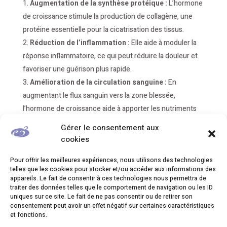
Augmentation de la synthèse protéique :
L’hormone
de croissance stimule la production de collagène, une
protéine essentielle pour la cicatrisation des tissus.
Réduction de l’inflammation :
Elle aide à moduler la
réponse inflammatoire, ce qui peut réduire la douleur et
favoriser une guérison plus rapide.
Amélioration de la circulation sanguine :
En
augmentant le flux sanguin vers la zone blessée,
l’hormone de croissance aide à apporter les nutriments
nécessaires à la réparation des tissus.
Gérer le consentement aux
Renforcement du système immunitaire :
Elle joue
cookies
également un rôle dans la stimulation du système
Pour offrir les meilleures expériences, nous utilisons des technologies
immunitaire, aidant ainsi à prévenir les infections post-
telles que les cookies pour stocker et/ou accéder aux informations des
blessure.
appareils. Le fait de consentir à ces technologies nous permettra de
traiter des données telles que le comportement de navigation ou les ID
Applications cliniques
uniques sur ce site. Le fait de ne pas consentir ou de retirer son
consentement peut avoir un effet négatif sur certaines caractéristiques
Les recherches ont montré que l’utilisation de l’hormone
et fonctions.
de croissance pourrait avoir des applications significatives