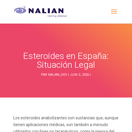
Esteroides en España:
Situación Legal
PAR
NALIAN_DEV
|
JUIN 3, 2026
|
Los esteroides anabolizantes son sustancias que, aunque
tienen aplicaciones médicas, son también a menudo
utilizados con fines no terapéuticos, como la mejora del