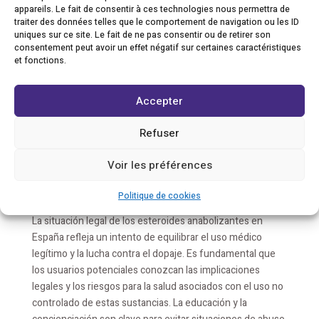
Prohibición para participar en competiciones
appareils. Le fait de consentir à ces technologies nous permettra de
traiter des données telles que le comportement de navigation ou les ID
deportivas.
uniques sur ce site. Le fait de ne pas consentir ou de retirer son
consentement peut avoir un effet négatif sur certaines caractéristiques
Además de las repercusiones legales, el uso no
et fonctions.
controlado de estas sustancias puede acarrear problemas
severos de salud, tales como:
Accepter
Alteraciones hormonales.
Refuser
Daños hepáticos.
Problemas cardiovasculares.
Voir les préférences
Cambios psicológicos, como agresividad o depresión.
Politique de cookies
Conclusión
La situación legal de los esteroides anabolizantes en
España refleja un intento de equilibrar el uso médico
legítimo y la lucha contra el dopaje. Es fundamental que
los usuarios potenciales conozcan las implicaciones
legales y los riesgos para la salud asociados con el uso no
controlado de estas sustancias. La educación y la