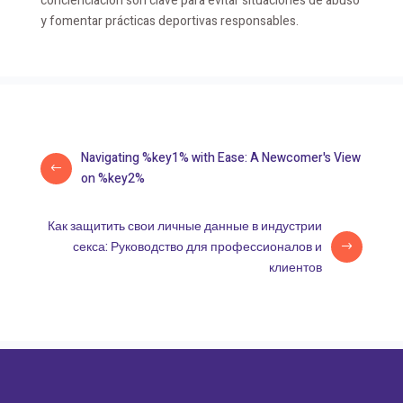
concienciación son clave para evitar situaciones de abuso
y fomentar prácticas deportivas responsables.
Navigating %key1% with Ease: A Newcomer's View
on %key2%
Как защитить свои личные данные в индустрии
секса: Руководство для профессионалов и
клиентов